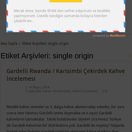
Ana Sayfa
/
Etiket Arşivleri: single origin
Etiket Arşivleri:
single origin
Gardelli Rwanda / Karisimbi Çekirdek Kahve
İncelemesi
16 Mayıs 2018
Çekirdek Kahve
,
İncelemeler
,
Kahve Günlükleri
0
Nitelikli kahve sevenler ve 3. dalga kahve akımını takip edenler, bir süre
sonra ister istemez Gardelli ismini duymakta ve o eşsiz Gardelli
kahvelerini tatmaktalar. Tabiki bulabilenler diyelim zira henüz Türkiye
de Gardelli Kahve‘nin bir distribütörü yok. Gardelli de neymiş? İtalyada
ikamet eden Rubens Gardelli isimli bir elemanın kahve markası diye …