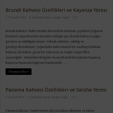
Brundi Kahvesi Özellikleri ve Kayanza Yöresi
13 Aralık 2016
Çekirdek Kahve
,
Single Origin
0
Brundi Kahvesi Tadım Notları Burundi’de bulunan çeşitlerin çoğunun
Bourbon veya Bourbon türevleri olduğu için, Brundi kahvesi yoğun
gövdesi ve tatlılığıyla tanınır. Yüksek rakımlar, tatlılığı ve
gövdeyi destekleyen, çoğunlukla daha nüanslı bir asiditeye katkıda
bulunur. Bu kahve, güzel bir espresso ve single origin filtre
seçeneğidir. Yetiştirilen Bölgeler Kuzey Brundi‘de bulunan Kayanza,
Kayanza İmparatorluğu’nun başkentidir. …
Devamını Oku »
Panama Kahvesi Özellikleri ve Geisha Yöresi
9 Aralık 2016
Çekirdek Kahve
,
Single Origin
0
Panama Kahvesi Tadım Notları Birçok kahve ülkesinin ve kahve