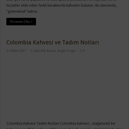
lezzetler elde eden farklı karakterde kahveler bulunur. Bu durumda,
“geleneksel” kahve …
Devamını Oku »
Colombia Kahvesi ve Tadım Notları
4 Mart 2017
Çekirdek Kahve
,
Single Origin
0
Colombia Kahvesi Tadım Notları Colombia Kahvesi , olağanüstü bir