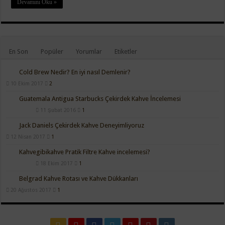
Devamını Oku »
En Son
Popüler
Yorumlar
Etiketler
Cold Brew Nedir? En iyi nasıl Demlenir?
10 Ekim 2017
2
Guatemala Antigua Starbucks Çekirdek Kahve İncelemesi
11 Şubat 2016
1
Jack Daniels Çekirdek Kahve Deneyimliyoruz
12 Nisan 2017
1
Kahvegibikahve Pratik Filtre Kahve incelemesi?
18 Ekim 2017
1
Belgrad Kahve Rotası ve Kahve Dükkanları
20 Ağustos 2017
1