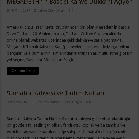
MEGADETH ‘in Basçısı Kahve Dükkanı Açıyor
15 Mart 2017
Kahve Günlükleri
0
Amerikalı öncü Trash Metal gruplarından biri olan Megadeth‘in basçısı
Dave Ellefson, 2016 yılından beri, Ellefson Coffee Co. ismi altında
online olarak websitesi üzerinden çekirdek kahve satışı yapmakta.
Megadeth Temalı Kahveler Sattığı kahvelerin isimlerinide Megadeth‘in
parçaları ve albümlerinin isimlerinden alarak fanları mutlu etme gibi bir
yol seçmiş Dave abi. Mesela bir Single …
Devamını Oku »
Sumatra Kahvesi ve Tadım Notları
9 Mart 2017
Çekirdek Kahve
,
Single Origin
0
Sumatra Kahvesi Tadım Notları Sumatra kahvesi geleneksel olarak ağır
bir gövde, tatlı sedir, çan biber, farklı otsu, toprak ve balzamik sirke
esintileri taşıyan bir karakteristiğe sahiptir. Sumatra‘da birçoğu izole
olan çok farklı çeşitlerin ve özel işleme yöntemleri ile heyecan verici