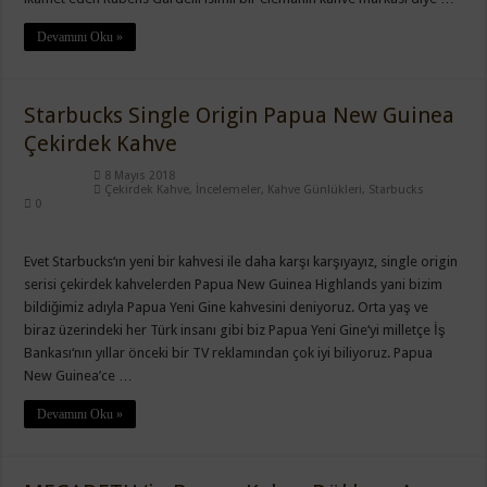
Devamını Oku »
Starbucks Single Origin Papua New Guinea
Çekirdek Kahve
8 Mayıs 2018
Çekirdek Kahve
,
İncelemeler
,
Kahve Günlükleri
,
Starbucks
0
Evet Starbucks‘ın yeni bir kahvesi ile daha karşı karşıyayız, single origin
serisi çekirdek kahvelerden Papua New Guinea Highlands yani bizim
bildiğimiz adıyla Papua Yeni Gine kahvesini deniyoruz. Orta yaş ve
biraz üzerindeki her Türk insanı gibi biz Papua Yeni Gine‘yi milletçe İş
Bankası‘nın yıllar önceki bir TV reklamından çok iyi biliyoruz. Papua
New Guinea’ce …
Devamını Oku »