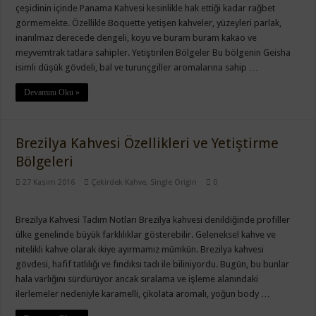
çeşidinin içinde Panama Kahvesi kesinlikle hak ettiği kadar rağbet
görmemekte. Özellikle Boquette yetişen kahveler, yüzeyleri parlak,
inanılmaz derecede dengeli, koyu ve buram buram kakao ve
meyvemtrak tatlara sahipler. Yetiştirilen Bölgeler Bu bölgenin Geisha
isimli düşük gövdeli, bal ve turunçgiller aromalarına sahip …
Devamını Oku »
Brezilya Kahvesi Özellikleri ve Yetiştirme
Bölgeleri
27 Kasım 2016
Çekirdek Kahve
,
Single Origin
0
Brezilya Kahvesi Tadım Notları Brezilya kahvesi denildiğinde profiller
ülke genelinde büyük farklılıklar gösterebilir. Geleneksel kahve ve
nitelikli kahve olarak ikiye ayırmamız mümkün. Brezilya kahvesi
gövdesi, hafif tatlılığı ve fındıksı tadı ile biliniyordu. Bugün, bu bunlar
hala varlığını sürdürüyor ancak sıralama ve işleme alanındaki
ilerlemeler nedeniyle karamelli, çikolata aromalı, yoğun body …