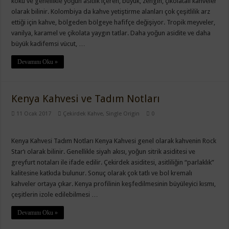
koku ve genellikle yoğun asitlik içeren, büyük, zengin, çikolatalı kahveler
olarak bilinir. Kolombiya da kahve yetiştirme alanları çok çeşitlilik arz
ettiği için kahve, bölgeden bölgeye hafifçe değişiyor. Tropik meyveler,
vanilya, karamel ve çikolata yaygın tatlar. Daha yoğun asidite ve daha
büyük kadifemsi vücut, …
Devamını Oku »
Kenya Kahvesi ve Tadım Notları
11 Ocak 2017
Çekirdek Kahve
,
Single Origin
0
Kenya Kahvesi Tadım Notları Kenya Kahvesi genel olarak kahvenin Rock
Star‘ı olarak bilinir. Genellikle siyah akısı, yoğun sitrik asiditesi ve
greyfurt notaları ile ifade edilir. Çekirdek asiditesi, asitliliğin “parlaklık”
kalitesine katkıda bulunur. Sonuç olarak çok tatlı ve bol kremalı
kahveler ortaya çıkar. Kenya profilinin keşfedilmesinin büyüleyici kısmı,
çeşitlerin izole edilebilmesi …
Devamını Oku »