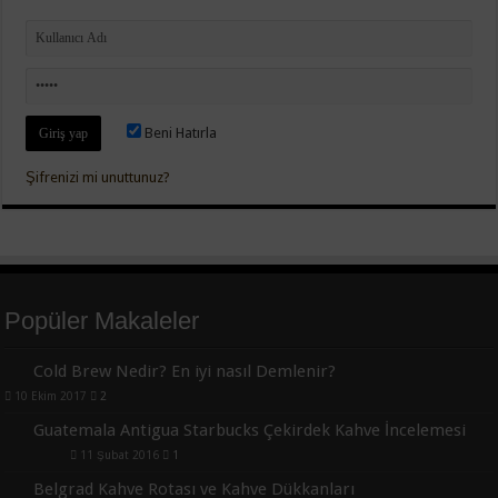
Beni Hatırla
Şifrenizi mi unuttunuz?
Popüler Makaleler
Cold Brew Nedir? En iyi nasıl Demlenir?
10 Ekim 2017
2
Guatemala Antigua Starbucks Çekirdek Kahve İncelemesi
11 Şubat 2016
1
Belgrad Kahve Rotası ve Kahve Dükkanları