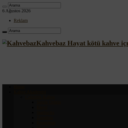
6 Ağustos 2026
Reklam
Kahvebaz Hayat kötü kahve iç
Home
Kahve Akademisi
Çekirdek Kahve
Single Origin
Blend
Starbucks
Zapatista
Kronotrop
M.O.C.