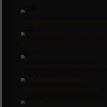
19 Haziran 2018
Gardelli Rwanda / Karisimbi Çekirdek Kah
16 Mayıs 2018
Starbucks Single Origin Papua New Guine
8 Mayıs 2018
Coffee Brewer Organik Gurme Kahve İncel
14 Mart 2018
Dripesso Pratik Filtre Kahve İncelemesi
16 Şubat 2018