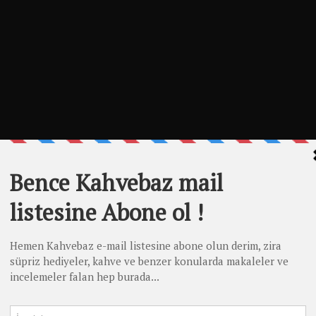
 Uzman Olunur?
n Olunur?
üntüleme
e yöntemleri ve cihazları geliyor. Demleme oyuncakları çeşitlendikçe e
o v60
,
Chemex
,
Aeropress
,
Kalita
,
Filtre Kahve Makinesi
ve
Frenc