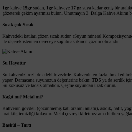
1gr
kahve
15gr
sudan,
1gr
kahveye
17 gr
suya kadar geniş bir aralı
gözeterek çekim ayarınızı bulun. Unutmayın 3. Dalga Kahve Akımı bu ş
Sıcak çok Sıcak
Kahvedeki katıları çözen sıcak sudur. (Suyun mineral Kompozisyon
ile ölçerek istenilen dereceye soğutmak ikincil çözüm olmalıdır.
Su Hayattır
Su kahvenizi rezil de edebilir vezirde. Kahvenin en fazla ihmal edilmi
yapar. Damacana suyunuzun değerlerine bakın:
TDS
ya da sertlik içi
Su kokusuz ve tadsız olmalıdır. Çeşme suyundan uzak durun.
Kağıt mı? Metal mi?
Kahvenin gövdeli (çözünmemiş katı oranını anlatır), asidik, hafif, yoğun 
pratiktir, temizliği kolaydır. Metal çevreyi kirletmez ama biriken yağla
Baskül – Tartı