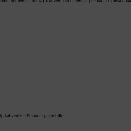
rken; demleme süreniz ( Kahvenin su ile teması ) ne kadar uzunsa o kad
ip kahvenize kötü tatlar geçirebilir.