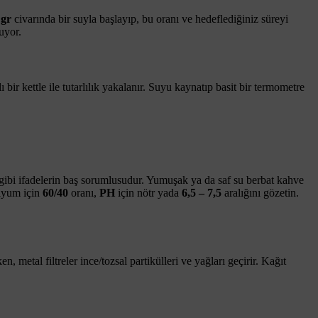
 gr
civarında bir suyla başlayıp, bu oranı ve hedeflediğiniz süreyi
uyor.
ı bir kettle ile tutarlılık yakalanır. Suyu kaynatıp basit bir termometre
i gibi ifadelerin baş sorumlusudur. Yumuşak ya da saf su berbat kahve
iyum için
60/40
oranı,
PH
için nötr yada
6,5 – 7,5
aralığını gözetin.
, metal filtreler ince/tozsal partikülleri ve yağları geçirir. Kağıt