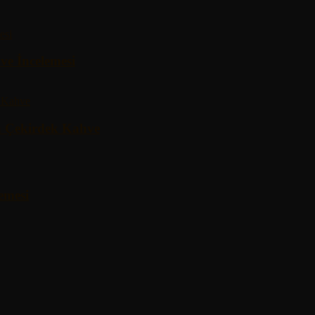
ve İncelemesi
a Çekirdek Kahve
emesi