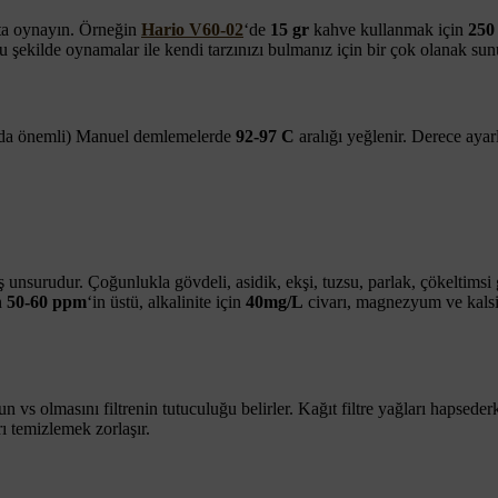
kta oynayın. Örneğin
Hario V60-02
‘de
15 gr
kahve kullanmak için
250
ekilde oynamalar ile kendi tarzınızı bulmanız için bir çok olanak sun
uda önemli) Manuel demlemelerde
92-97 C
aralığı yeğlenir. Derece ayarl
ş unsurudur. Çoğunlukla gövdeli, asidik, ekşi, tuzsu, parlak, çökeltims
n
50-60 ppm
‘in üstü, alkalinite için
40mg/L
civarı, magnezyum ve kals
vs olmasını filtrenin tutuculuğu belirler. Kağıt filtre yağları hapsederken
rı temizlemek zorlaşır.