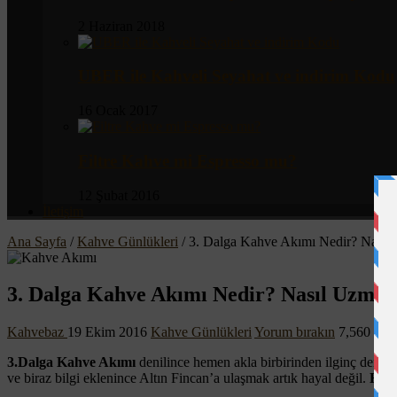
2 Haziran 2018
UBER ile Kahveli Seyahat ve indirim Kodu
16 Ocak 2017
Filtre Kahve mi Espresso mu?
12 Şubat 2016
İletişim
Ana Sayfa
/
Kahve Günlükleri
/
3. Dalga Kahve Akımı Nedir? Nasıl
3. Dalga Kahve Akımı Nedir? Nasıl Uzma
Kahvebaz
19 Ekim 2016
Kahve Günlükleri
Yorum bırakın
7,560 Gör
3.Dalga Kahve Akımı
denilince hemen akla birbirinden ilginç demlem
ve biraz bilgi eklenince Altın Fincan’a ulaşmak artık hayal değil.
Hari