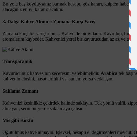
Bu yola baş koyduysanız parmak hesabı, göz kararı, gaipten haberlerle
alacağınız en iyi karar olacaktır.
3. Dalga Kahve Akımı = Zamana Karşı Yarış
Zamana karşı bir yarıştır bu… Kahve de bir gıdadır. Kavrulup, birkaç
aromalarını kaybeder. Kahvenizi yerel bir kavurucudan az az ve taze a
Transparanlık
Kavurucunuz kahvesinin seceresini verebilmelidir.
Arabica
tek başına
kahvenin cinsini, hasat tarihini vs. sunamıyorsa vedalaşın.
Saklama Zamanı
Kahvenizi kesinlikle çekirdek halinde saklayın. Tek yönlü valfli, zippe
almayan, serin bir yerde saklamaya çalışın.
Mis gibi Koktu
Öğütülmüş kahve almayın. İşlevsel, hesaplı el değirmenleri mevcut. 