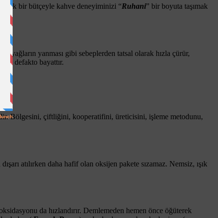
 Küçük bir bütçeyle kahve deneyiminizi “
Ruhani
” bir boyuta taşımak
n, yağların yanması gibi sebeplerden tatsal olarak hızla çürür,
nkü defakto bayattır.
. Bölgesini, çiftliğini, kooperatifini, üreticisini, işleme metodunu,
 dışarı atılırken daha hafif olan oksijen pakete sızamaz. Nemsiz, ışık
da oksidasyonu da hızlandırır. Demlemeden hemen önce öğüterek