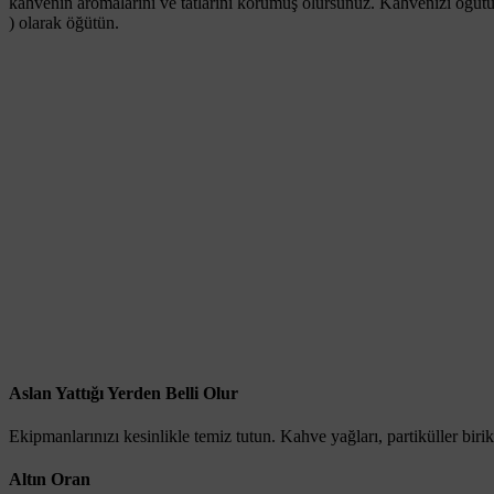
kahvenin aromalarını ve tatlarını korumuş olursunuz. Kahvenizi öğütü
) olarak öğütün.
Aslan Yattığı Yerden Belli Olur
Ekipmanlarınızı kesinlikle temiz tutun. Kahve yağları, partiküller birik
Altın Oran