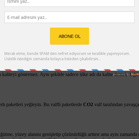
 ne bir tutarlılık yakalanabilir nede kahvenin potansiyeli ortaya çıkar.
 gün dinlendirilip
CO2
attığında içilmeye hazırdır ve akabinde oksidasyo
lın. Süpermarket kahvelerinden, uluslararası zincirlerden uzak durun çü
 kaliteyi göstermez. Aynı şekilde sadece ülke adı da kalite demek değildir
rlı paketleri yeğleyin. Bu valfli paketlerde
CO2
valf tarafından yavaşça
Öğütme, yüzey alanını genişletip çözünürlüğü arttırır ama aynı zaman