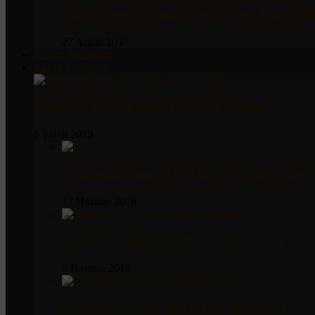
Fiber Filtrede Pratik Filtre Kahve KahveG
27 Aralık 2017
Kahve Sohbetleri
Kahve Edebiyatı
Kahve ve Puro ikilisinin 5 Ortak özelliği
8 Şubat 2019
Kahveciniz.com ve Kayhan Yüce ile Sohbet
12 Haziran 2018
Katil Tat – Bir Türk Kahvesi Serzenişi
5 Haziran 2018
Coffeento – Cenk Bayraktar ile Söyleşi