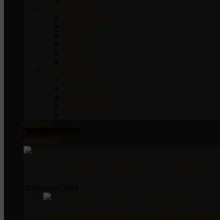
Kahve Makineleri
Espresso Makinesi
Filtre Kahve
French Press
Chemex
Syphon
Aeropress
Kahve Tarifleri
Kahveler
Kahveli Tatlılar
Atıştırmalıklar
Kahve Diyetleri
Video Tarifler
Dükkan
Kahve Günlükleri
İncelemeler
Kopi Luwak Kahvesi Nedir ve Neden İçmemeliyi
21 Temmuz 2018
Grande Millennium Espresso Kahve İncelem