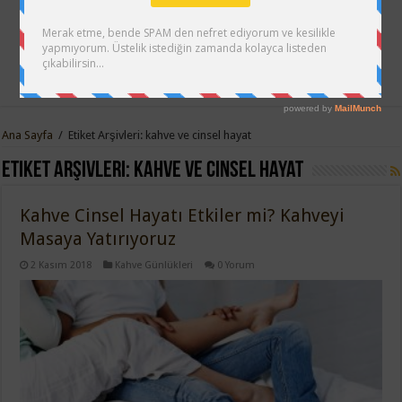
Ana Sayfa
/
Etiket Arşivleri: kahve ve cinsel hayat
Etiket Arşivleri:
kahve ve cinsel hayat
Kahve Cinsel Hayatı Etkiler mi? Kahveyi
Masaya Yatırıyoruz
2 Kasım 2018
Kahve Günlükleri
0 Yorum