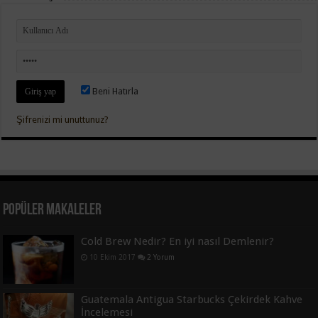
Beni Hatırla
Şifrenizi mi unuttunuz?
Popüler Makaleler
Cold Brew Nedir? En iyi nasıl Demlenir?
10 Ekim 2017
2 Yorum
Guatemala Antigua Starbucks Çekirdek Kahve
İncelemesi