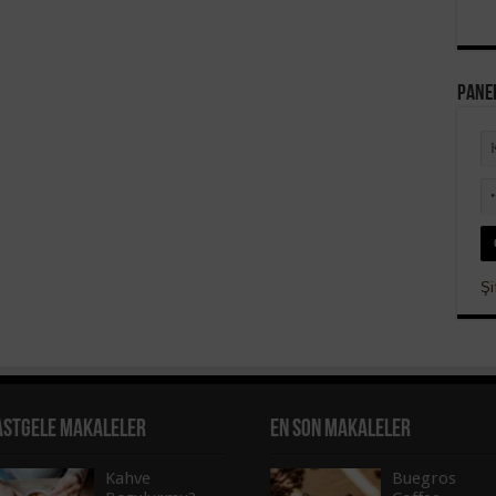
Panel
Şi
astgele Makaleler
En Son Makaleler
Kahve
Buegros