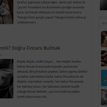
tarafsız yapmaya çalışacağım, sıkıntı yok. Kahve mi
Çay mı? İnsanların bu iki kafeinli içeceğin arasında
karar vermesini etkileyen en önemli kısım bence
“Hangisi beni gergin yapar? Hangisi benim daha iyi
odaklanmamı …
En 
emli? Doğru Fincanı Bulmak
um
Büyük, küçük, renkli, beyaz… Her Haliyle Sevilen
Kahve Fincanı konusunda bişeyler yazmasam
olmazdı. Birçok kahve çeşitleri, kahve yapma aletleri
ve kahve çekirdekleri kadar kahve fincanlarına da
düşkün olan kahve severler, her kahve fincanında
her kahveyi içmez. Her kahvenin içiminin keyifli
olduğu fincan farklıdır, çayı ince belli bardakta
içmek istiyorsunuz da …