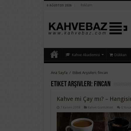
Reklam
6 AĞUSTOS 2026
Kahve Akademisi
Dükkan
Ana Sayfa
/
Etiket Arşivleri: fincan
Etiket Arşivleri:
fincan
Kahve mi Çay mı? – Hangisi
7 Kasım 2018
Kahve Günlükleri
0 Yor