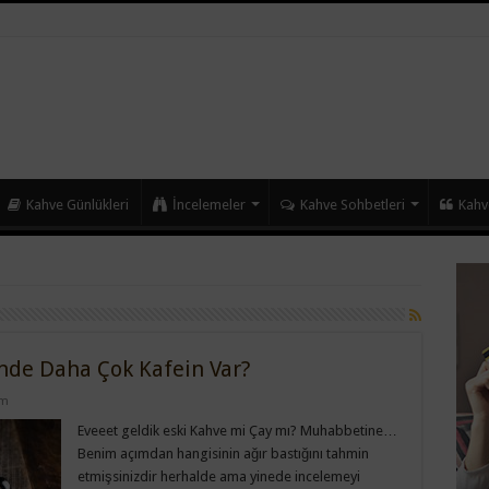
Kahve Günlükleri
İncelemeler
Kahve Sohbetleri
Kahv
nde Daha Çok Kafein Var?
um
Eveeet geldik eski Kahve mi Çay mı? Muhabbetine…
Benim açımdan hangisinin ağır bastığını tahmin
etmişsinizdir herhalde ama yinede incelemeyi