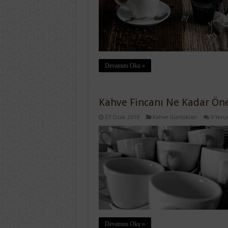
Devamını Oku »
Kahve Fincanı Ne Kadar Ön
27 Ocak 2016
Kahve Günlükleri
0 Yor
Devamını Oku »