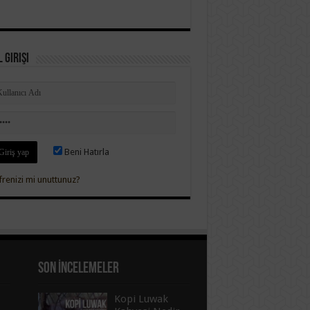
 Girişi
Beni Hatırla
frenizi mi unuttunuz?
Son İncelemeler
Kopi Luwak