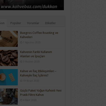
Son
Popüler
Yorumlar
Etiketler
Buegros Coffee Roasting ve
Kahveleri
1 Ağustos 2020
Kahvenin Farklı Kullanım
Alanları ve İpuçları
3 Haziran 2020
Kahve ve İlaç Etkileşimleri –
Kahveyle İlaç İçilirmi?
19 Nisan 2020
Güçlü Paket Yoğun Kafeinli Yeni
Pratik Filtre Kahve
4 Mart 2020