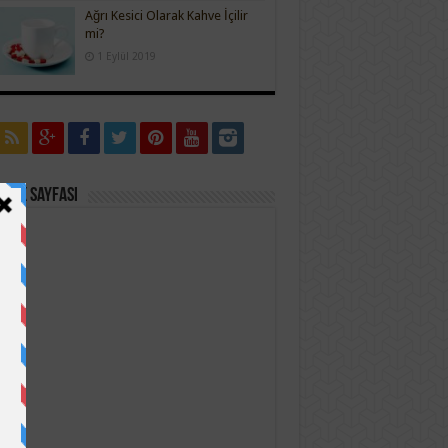
Ağrı Kesici Olarak Kahve İçilir
mi?
1 Eylül 2019
ook Sayfası