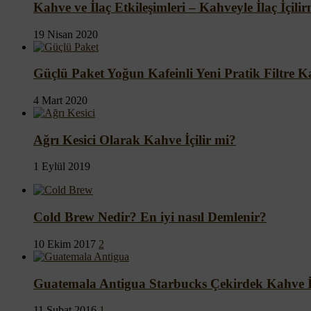
Kahve ve İlaç Etkileşimleri – Kahveyle İlaç İçili
19 Nisan 2020
Güçlü Paket Yoğun Kafeinli Yeni Pratik Filtre 
4 Mart 2020
Ağrı Kesici Olarak Kahve İçilir mi?
1 Eylül 2019
Cold Brew Nedir? En iyi nasıl Demlenir?
10 Ekim 2017
2
Guatemala Antigua Starbucks Çekirdek Kahve İ
11 Şubat 2016
1