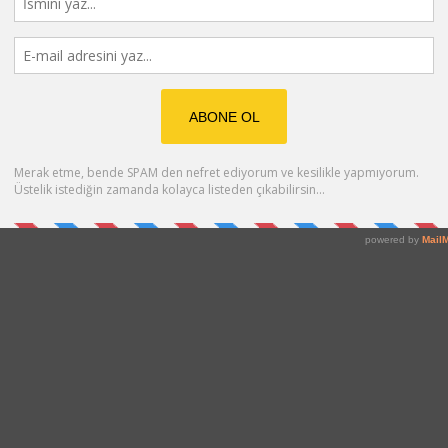
r fazla başarılı insanın hayatlarında önemli rolü olan kahvenin bilimsel
da kahve alışkanlığınız için şükredin bence ama sakın ha krema ve şek