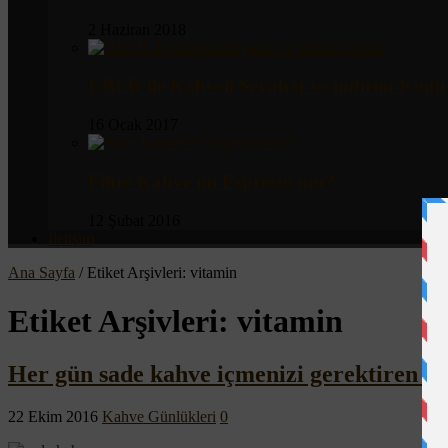
2 Haziran 2018
UBER ile Kahveli Seyahat ve indirim Kodu
16 Ocak 2017
Filtre Kahve mi Espresso mu?
12 Şubat 2016
İletişim
Ana Sayfa
/
Etiket Arşivleri: vitamin
Etiket Arşivleri:
vitamin
Her gün sade kahve içmenizi gerektiren 12
22 Ekim 2016
Kahve Günlükleri
0