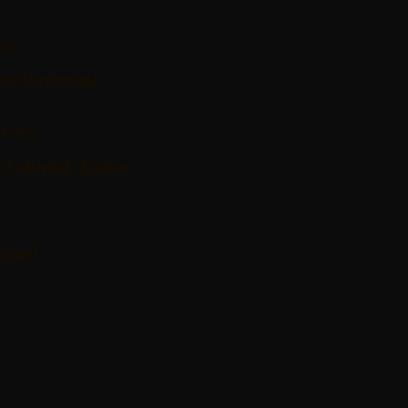
ve İncelemesi
a Çekirdek Kahve
emesi