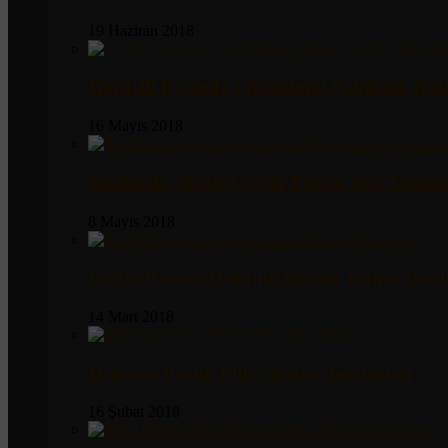
19 Haziran 2018
Gardelli Rwanda / Karisimbi Çekirdek Kah
16 Mayıs 2018
Starbucks Single Origin Papua New Guine
8 Mayıs 2018
Coffee Brewer Organik Gurme Kahve İncel
14 Mart 2018
Dripesso Pratik Filtre Kahve İncelemesi
16 Şubat 2018