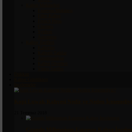
Kahve Makineleri
Espresso Makinesi
Filtre Kahve
French Press
Chemex
Syphon
Aeropress
Kahve Tarifleri
Kahveler
Kahveli Tatlılar
Atıştırmalıklar
Kahve Diyetleri
Video Tarifler
Dükkan
Kahve Günlükleri
İncelemeler
Kopi Luwak Kahvesi Nedir ve Neden İçmemeliyi
21 Temmuz 2018
Grande Millennium Espresso Kahve İncelem