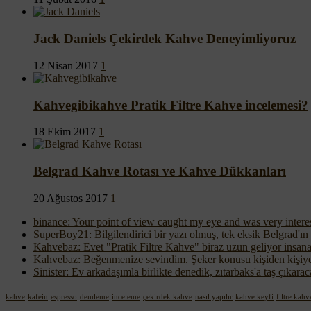
Jack Daniels Çekirdek Kahve Deneyimliyoruz
12 Nisan 2017
1
Kahvegibikahve Pratik Filtre Kahve incelemesi?
18 Ekim 2017
1
Belgrad Kahve Rotası ve Kahve Dükkanları
20 Ağustos 2017
1
binance: Your point of view caught my eye and was very interes
SuperBoy21: Bilgilendirici bir yazı olmuş, tek eksik Belgrad'ın
Kahvebaz: Evet "Pratik Filtre Kahve" biraz uzun geliyor insana,
Kahvebaz: Beğenmenize sevindim. Şeker konusu kişiden kişiye 
Sinister: Ev arkadaşımla birlikte denedik, zıtarbaks'a taş çıkara
kahve
kafein
espresso
demleme
inceleme
çekirdek kahve
nasıl yapılır
kahve keyfi
filtre kahv