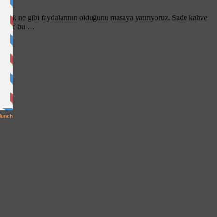
 olarak ne gibi faydalarının olduğunu masaya yatırıyoruz. Sade kahve
er ile bu …