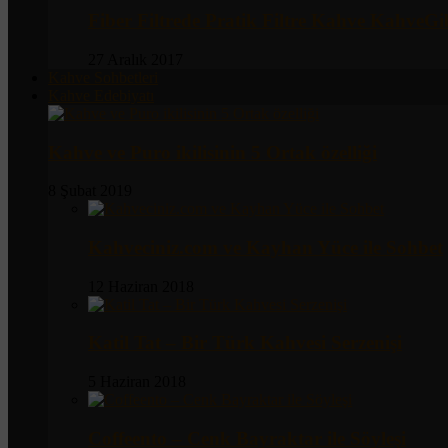
Fiber Filtrede Pratik Filtre Kahve KahveG
27 Aralık 2017
Kahve Sohbetleri
Kahve Edebiyatı
Kahve ve Puro ikilisinin 5 Ortak özelliği
8 Şubat 2019
Kahveciniz.com ve Kayhan Yüce ile Sohbet
12 Haziran 2018
Katil Tat – Bir Türk Kahvesi Serzenişi
5 Haziran 2018
Coffeento – Cenk Bayraktar ile Söyleşi