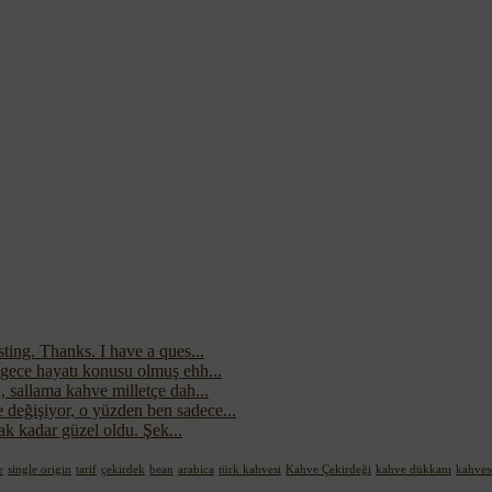
ting. Thanks. I have a ques...
 gece hayatı konusu olmuş ehh...
 sallama kahve milletçe dah...
değişiyor, o yüzden ben sadece...
cak kadar güzel oldu. Şek...
e
single origin
tarif
çekirdek
bean
arabica
türk kahvesi
Kahve Çekirdeği
kahve dükkanı
kahves