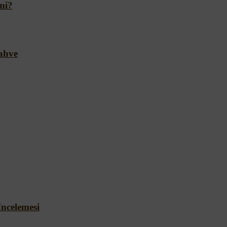
rmi?
Kahve
ncelemesi