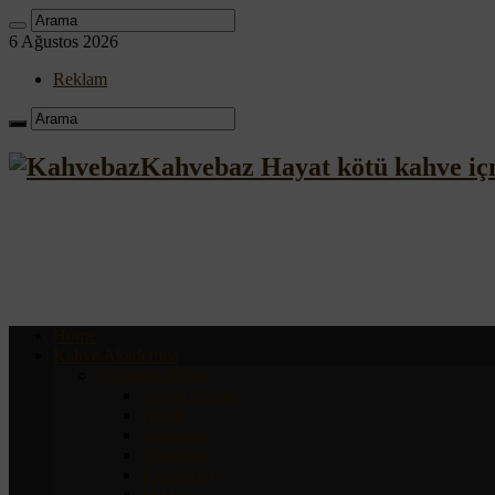
6 Ağustos 2026
Reklam
Kahvebaz Hayat kötü kahve iç
Home
Kahve Akademisi
Çekirdek Kahve
Single Origin
Blend
Starbucks
Zapatista
Kronotrop
M.O.C.