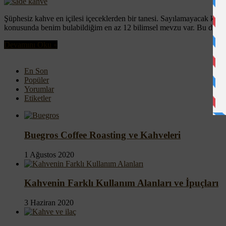
Şüphesiz kahve en içilesi içeceklerden bir tanesi. Sayılamayacak kada
konusunda benim bulabildiğim en az 12 bilimsel mevzu var. Bu durum
Devamını Oku »
En Son
Popüler
Yorumlar
Etiketler
Buegros Coffee Roasting ve Kahveleri
1 Ağustos 2020
Kahvenin Farklı Kullanım Alanları ve İpuçları
3 Haziran 2020