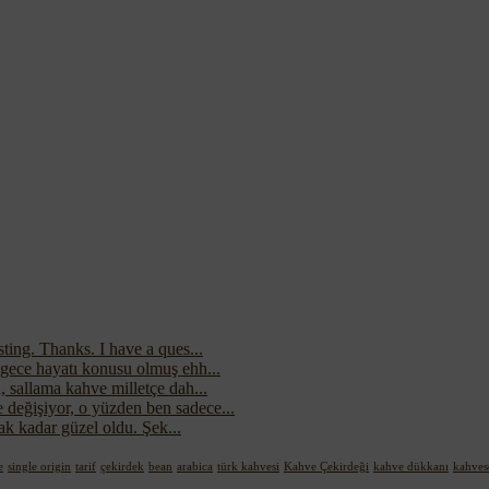
ting. Thanks. I have a ques...
 gece hayatı konusu olmuş ehh...
 sallama kahve milletçe dah...
değişiyor, o yüzden ben sadece...
cak kadar güzel oldu. Şek...
e
single origin
tarif
çekirdek
bean
arabica
türk kahvesi
Kahve Çekirdeği
kahve dükkanı
kahves