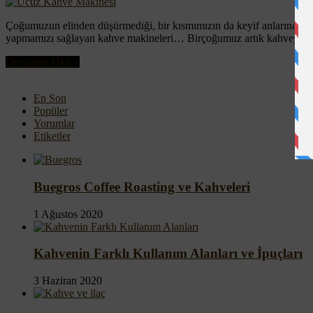
Çoğumuzun elinden düşürmediği, bir kısmımızın da keyif anlarına eşl
yapmamızı sağlayan kahve makineleri… Birçoğumuz artık kahveyle ya
Devamını Oku »
En Son
Popüler
Yorumlar
Etiketler
Buegros Coffee Roasting ve Kahveleri
1 Ağustos 2020
Kahvenin Farklı Kullanım Alanları ve İpuçları
3 Haziran 2020