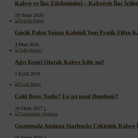
Kahve ve İlaç Etkileşimleri – Kahveyle İlaç İçili
19 Nisan 2020
Güçlü Paket Yoğun Kafeinli Yeni Pratik Filtre 
4 Mart 2020
Ağrı Kesici Olarak Kahve İçilir mi?
1 Eylül 2019
Cold Brew Nedir? En iyi nasıl Demlenir?
10 Ekim 2017
2
Guatemala Antigua Starbucks Çekirdek Kahve İ
11 Şubat 2016
1