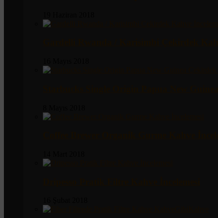
19 Haziran 2018
Gardelli Rwanda / Karisimbi Çekirdek Kah
16 Mayıs 2018
Starbucks Single Origin Papua New Guine
8 Mayıs 2018
Coffee Brewer Organik Gurme Kahve İncel
14 Mart 2018
Dripesso Pratik Filtre Kahve İncelemesi
16 Şubat 2018