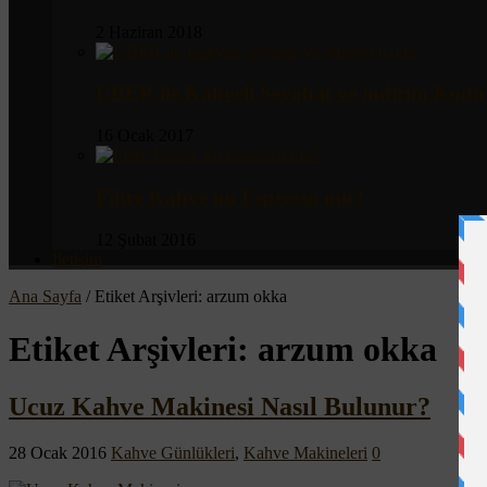
2 Haziran 2018
UBER ile Kahveli Seyahat ve indirim Kodu
16 Ocak 2017
Filtre Kahve mi Espresso mu?
12 Şubat 2016
İletişim
Ana Sayfa
/
Etiket Arşivleri: arzum okka
Etiket Arşivleri:
arzum okka
Ucuz Kahve Makinesi Nasıl Bulunur?
28 Ocak 2016
Kahve Günlükleri
,
Kahve Makineleri
0