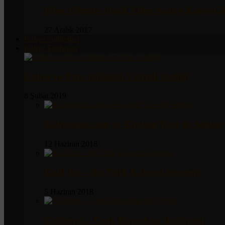
Fiber Filtrede Pratik Filtre Kahve KahveG
27 Aralık 2017
Kahve Sohbetleri
Kahve Edebiyatı
Kahve ve Puro ikilisinin 5 Ortak özelliği
8 Şubat 2019
Kahveciniz.com ve Kayhan Yüce ile Sohbet
12 Haziran 2018
Katil Tat – Bir Türk Kahvesi Serzenişi
5 Haziran 2018
Coffeento – Cenk Bayraktar ile Söyleşi