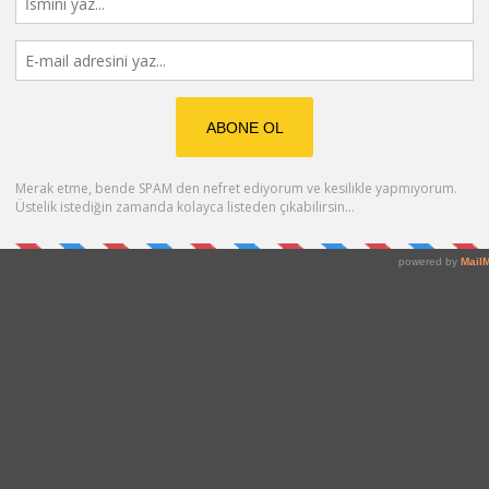
ik eden, bazen uyanmayı, bazen ayılmayı sağlayan, hemen hemen her ze
şıyoruz. Bu yüzden neredeyse bir kahve makinesi zorunluluk. Tabi b