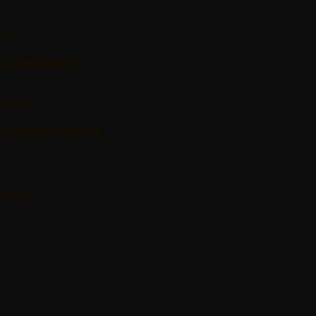
ve İncelemesi
a Çekirdek Kahve
emesi