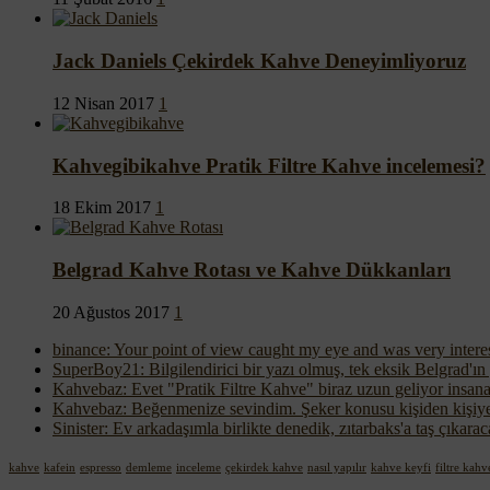
Jack Daniels Çekirdek Kahve Deneyimliyoruz
12 Nisan 2017
1
Kahvegibikahve Pratik Filtre Kahve incelemesi?
18 Ekim 2017
1
Belgrad Kahve Rotası ve Kahve Dükkanları
20 Ağustos 2017
1
binance: Your point of view caught my eye and was very interes
SuperBoy21: Bilgilendirici bir yazı olmuş, tek eksik Belgrad'ın
Kahvebaz: Evet "Pratik Filtre Kahve" biraz uzun geliyor insana,
Kahvebaz: Beğenmenize sevindim. Şeker konusu kişiden kişiye 
Sinister: Ev arkadaşımla birlikte denedik, zıtarbaks'a taş çıkara
kahve
kafein
espresso
demleme
inceleme
çekirdek kahve
nasıl yapılır
kahve keyfi
filtre kahv