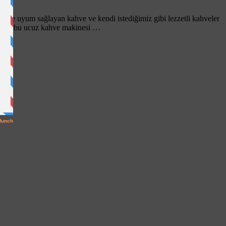
vke uyum sağlayan kahve ve kendi istediğimiz gibi lezzetli kahveler
ir de bu ucuz kahve makinesi …