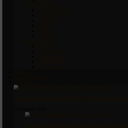
Kahve Makineleri
Espresso Makinesi
Filtre Kahve
French Press
Chemex
Syphon
Aeropress
Kahve Tarifleri
Kahveler
Kahveli Tatlılar
Atıştırmalıklar
Kahve Diyetleri
Video Tarifler
Dükkan
Kahve Günlükleri
İncelemeler
Kopi Luwak Kahvesi Nedir ve Neden İçmemeliyi
21 Temmuz 2018
Grande Millennium Espresso Kahve İncelem