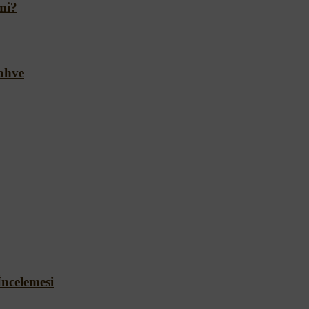
rmi?
Kahve
ncelemesi