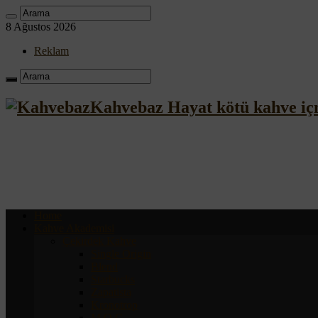
8 Ağustos 2026
Reklam
Kahvebaz Hayat kötü kahve iç
Home
Kahve Akademisi
Çekirdek Kahve
Single Origin
Blend
Starbucks
Zapatista
Kronotrop
M.O.C.