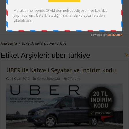
Ana Sayfa
/
Etiket Arşivleri: uber türkiye
Etiket Arşivleri:
uber türkiye
UBER ile Kahveli Seyahat ve indirim Kodu
16 Ocak 2017
Kahve Edebiyatı
0 Yorum