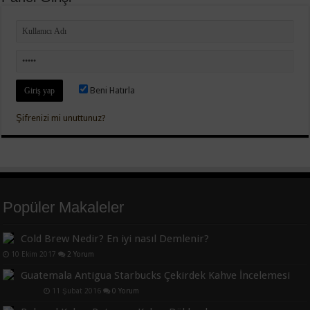
Beni Hatırla
Şifrenizi mi unuttunuz?
Popüler Makaleler
Cold Brew Nedir? En iyi nasıl Demlenir?
10 Ekim 2017
2 Yorum
Guatemala Antigua Starbucks Çekirdek Kahve İncelemesi
11 Şubat 2016
0 Yorum