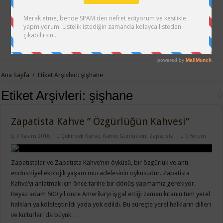
Ana Sayfa
/
Etiket Arşivleri: şişhane
Etiket Arşivleri:
şişhane
Zapatista Kahve ” Özgürlüğün Kahvesi”
7 Kasım 2016
Çekirdek Kahve
,
Kahve Günlükleri
,
Zapatista
0 Yorum
Zapatistalar ve Zapatista Kahve’nin öyküsü, bir özgürlük ve anti
endüstriyel ekolojik yaşam mücadelesinin öyküsüdür. Zapatista
Kahve’yi anlatmak için önce tarihe bir dönüş yapmamız gerekiyor.
Beyaz adam 500 yıl önce Amerika’yı işgal ettiği zaman kıtanın tüm yerel
halkları ya köleleştirildi yada yok edildi. Bu süreçte yerel halkların dilleri
ve kültürleri de büyük …